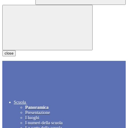
close
Scuola
Panoramica
Presentazione
I luoghi
I numeri della scuola
Le carte della scuola