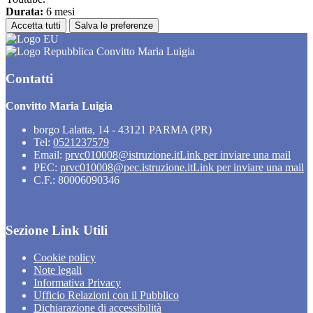
Durata:
6 mesi
Accetta tutti
Salva le preferenze
Convitto Maria Luigia
Contatti
Convitto Maria Luigia
borgo Lalatta, 14 - 43121 PARMA (PR)
Tel:
0521237579
Email:
prvc010008@istruzione.it
Link per inviare una mail
PEC:
prvc010008@pec.istruzione.it
Link per inviare una mail
C.F.: 80006090346
Sezione Link Utili
Cookie policy
Note legali
Informativa Privacy
Ufficio Relazioni con il Pubblico
Dichiarazione di accessibilità