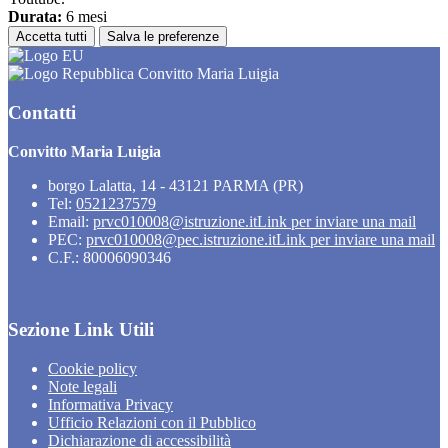
Durata:
6 mesi
Accetta tutti
Salva le preferenze
Convitto Maria Luigia
Contatti
Convitto Maria Luigia
borgo Lalatta, 14 - 43121 PARMA (PR)
Tel:
0521237579
Email:
prvc010008@istruzione.it
Link per inviare una mail
PEC:
prvc010008@pec.istruzione.it
Link per inviare una mail
C.F.: 80006090346
Sezione Link Utili
Cookie policy
Note legali
Informativa Privacy
Ufficio Relazioni con il Pubblico
Dichiarazione di accessibilità