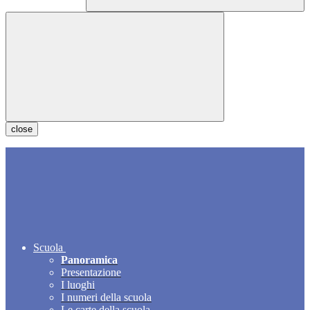
close
Scuola
Panoramica
Presentazione
I luoghi
I numeri della scuola
Le carte della scuola