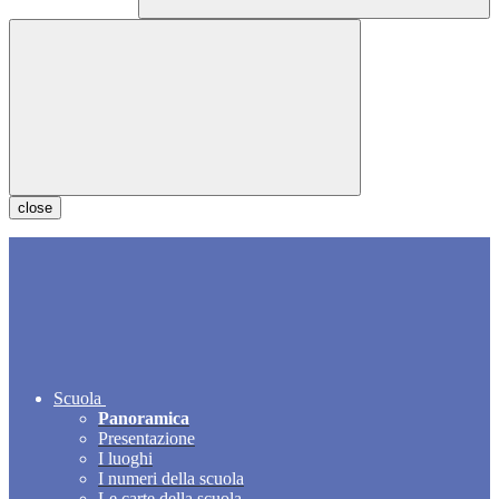
close
Scuola
Panoramica
Presentazione
I luoghi
I numeri della scuola
Le carte della scuola