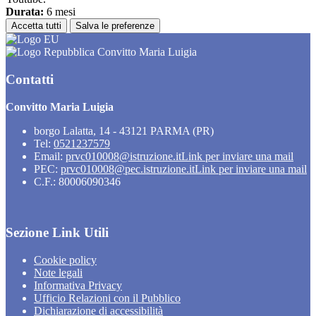
Durata:
6 mesi
Accetta tutti
Salva le preferenze
Convitto Maria Luigia
Contatti
Convitto Maria Luigia
borgo Lalatta, 14 - 43121 PARMA (PR)
Tel:
0521237579
Email:
prvc010008@istruzione.it
Link per inviare una mail
PEC:
prvc010008@pec.istruzione.it
Link per inviare una mail
C.F.: 80006090346
Sezione Link Utili
Cookie policy
Note legali
Informativa Privacy
Ufficio Relazioni con il Pubblico
Dichiarazione di accessibilità