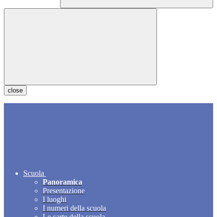
close
Scuola
Panoramica
Presentazione
I luoghi
I numeri della scuola
Le carte della scuola