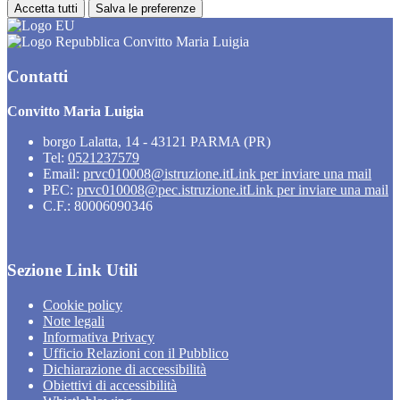
Accetta tutti
Salva le preferenze
Convitto Maria Luigia
Contatti
Convitto Maria Luigia
borgo Lalatta, 14 - 43121 PARMA (PR)
Tel:
0521237579
Email:
prvc010008@istruzione.it
Link per inviare una mail
PEC:
prvc010008@pec.istruzione.it
Link per inviare una mail
C.F.: 80006090346
Sezione Link Utili
Cookie policy
Note legali
Informativa Privacy
Ufficio Relazioni con il Pubblico
Dichiarazione di accessibilità
Obiettivi di accessibilità