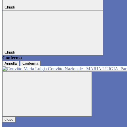
Chiudi
Chiudi
Conferma
Annulla
Conferma
Convitto Nazionale
MARIA LUIGIA
Pa
close