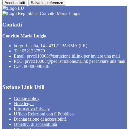
Accetta tutti
Salva le preferenze
Convitto Maria Luigia
Contatti
Convitto Maria Luigia
borgo Lalatta, 14 - 43121 PARMA (PR)
Tel:
0521237579
Email:
prvc010008@istruzione.it
Link per inviare una mail
PEC:
prvc010008@pec.istruzione.it
Link per inviare una mail
C.F.: 80006090346
Sezione Link Utili
Cookie policy
Note legali
Informativa Privacy
Ufficio Relazioni con il Pubblico
Dichiarazione di accessibilità
Obiettivi di accessibilità