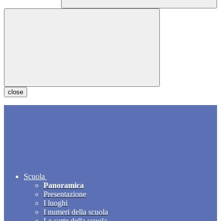
close
Scuola
Panoramica
Presentazione
I luoghi
I numeri della scuola
Le carte della scuola