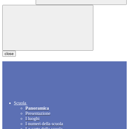
close
Scuola
Panoramica
Presentazione
I luoghi
I numeri della scuola
Le carte della scuola