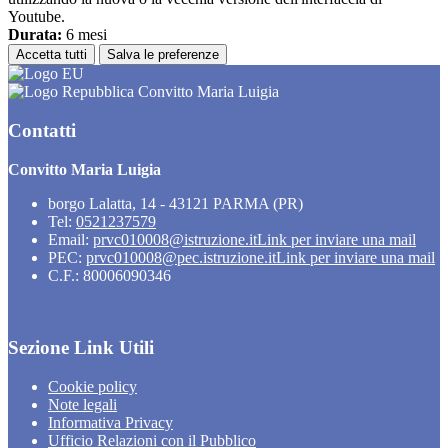
Youtube.
Durata:
6 mesi
Accetta tutti
Salva le preferenze
Convitto Maria Luigia
Contatti
Convitto Maria Luigia
borgo Lalatta, 14 - 43121 PARMA (PR)
Tel:
0521237579
Email:
prvc010008@istruzione.it
Link per inviare una mail
PEC:
prvc010008@pec.istruzione.it
Link per inviare una mail
C.F.: 80006090346
Sezione Link Utili
Cookie policy
Note legali
Informativa Privacy
Ufficio Relazioni con il Pubblico