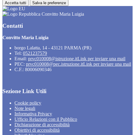
Accetta tutti
Salva le preferenze
Convitto Maria Luigia
Contatti
Convitto Maria Luigia
borgo Lalatta, 14 - 43121 PARMA (PR)
Tel:
0521237579
Email:
prvc010008@istruzione.it
Link per inviare una mail
PEC:
prvc010008@pec.istruzione.it
Link per inviare una mail
C.F.: 80006090346
Sezione Link Utili
Cookie policy
Note legali
Informativa Privacy
Ufficio Relazioni con il Pubblico
Dichiarazione di accessibilità
Obiettivi di accessibilità