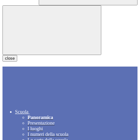
close
Scuola
Panoramica
Presentazione
I luoghi
I numeri della scuola
Le carte della scuola