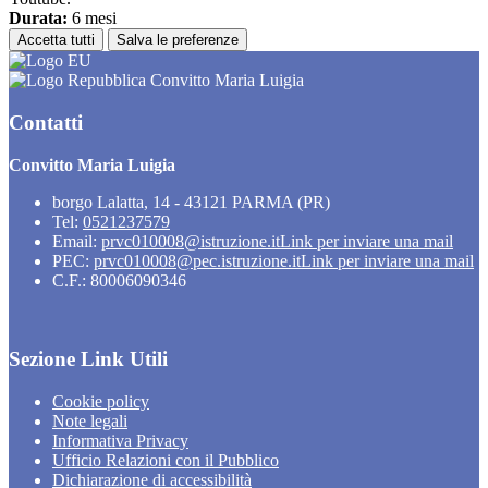
Durata:
6 mesi
Accetta tutti
Salva le preferenze
Convitto Maria Luigia
Contatti
Convitto Maria Luigia
borgo Lalatta, 14 - 43121 PARMA (PR)
Tel:
0521237579
Email:
prvc010008@istruzione.it
Link per inviare una mail
PEC:
prvc010008@pec.istruzione.it
Link per inviare una mail
C.F.: 80006090346
Sezione Link Utili
Cookie policy
Note legali
Informativa Privacy
Ufficio Relazioni con il Pubblico
Dichiarazione di accessibilità