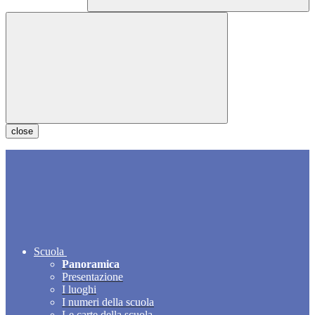
close
Scuola
Panoramica
Presentazione
I luoghi
I numeri della scuola
Le carte della scuola