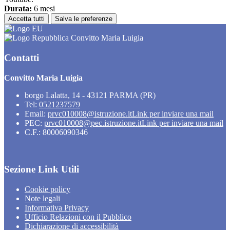
Durata:
6 mesi
Accetta tutti
Salva le preferenze
Convitto Maria Luigia
Contatti
Convitto Maria Luigia
borgo Lalatta, 14 - 43121 PARMA (PR)
Tel:
0521237579
Email:
prvc010008@istruzione.it
Link per inviare una mail
PEC:
prvc010008@pec.istruzione.it
Link per inviare una mail
C.F.: 80006090346
Sezione Link Utili
Cookie policy
Note legali
Informativa Privacy
Ufficio Relazioni con il Pubblico
Dichiarazione di accessibilità