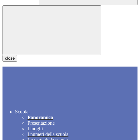
close
Scuola
Panoramica
Presentazione
I luoghi
I numeri della scuola
Le carte della scuola