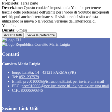
Proprieta:
Terza parte
Descrizione:
Questo cookie è impostato da Youtube per tenere
traccia delle preferenze dell'utente per i video di Youtube incorporati
nei siti; può anche determinare se il visitatore del sito web sta
utilizzando la nuova o la vecchia versione dell'interfaccia di
Youtube.
Durata:
6 mesi
Accetta tutti
Salva le preferenze
Convitto Maria Luigia
Contatti
Convitto Maria Luigia
borgo Lalatta, 14 - 43121 PARMA (PR)
Tel:
0521237579
Email:
prvc010008@istruzione.it
Link per inviare una mail
PEC:
prvc010008@pec.istruzione.it
Link per inviare una mail
C.F.: 80006090346
Sezione Link Utili