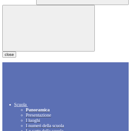
close
Scuola
Panoramica
Presentazione
I luoghi
I numeri della scuola
Le carte della scuola