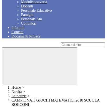
Modulistica varia
Docenti
Personale Educativo
Famiglie
Personale Ata
Convittori
Info utili
Contatti
Documenti Privacy
Campo di ricerca per le pagine del sito
Home
>
Novità
>
Le notizie
>
CAMPIONATI GIOCHI MATEMATICI 2018 SCUOLA
BOCCONI