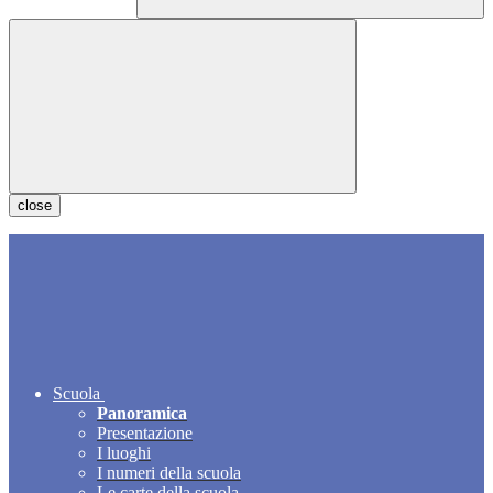
close
Scuola
Panoramica
Presentazione
I luoghi
I numeri della scuola
Le carte della scuola