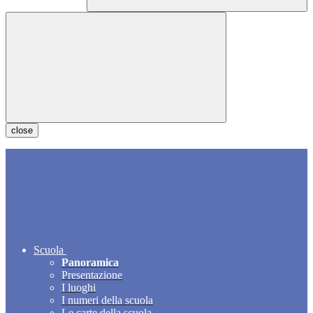
close
Scuola
Panoramica
Presentazione
I luoghi
I numeri della scuola
Le carte della scuola