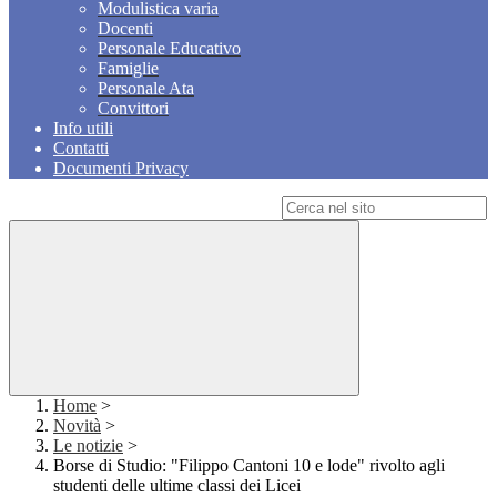
Modulistica varia
Docenti
Personale Educativo
Famiglie
Personale Ata
Convittori
Info utili
Contatti
Documenti Privacy
Campo di ricerca per le pagine del sito
Home
>
Novità
>
Le notizie
>
Borse di Studio: "Filippo Cantoni 10 e lode" rivolto agli
studenti delle ultime classi dei Licei