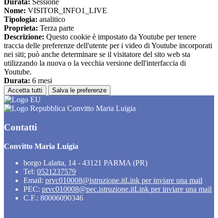
Durata:
Sessione
Nome:
VISITOR_INFO1_LIVE
Tipologia:
analitico
Proprieta:
Terza parte
Descrizione:
Questo cookie è impostato da Youtube per tenere
traccia delle preferenze dell'utente per i video di Youtube incorporati
nei siti; può anche determinare se il visitatore del sito web sta
utilizzando la nuova o la vecchia versione dell'interfaccia di
Youtube.
Durata:
6 mesi
Accetta tutti
Salva le preferenze
Convitto Maria Luigia
Contatti
Convitto Maria Luigia
borgo Lalatta, 14 - 43121 PARMA (PR)
Tel:
0521237579
Email:
prvc010008@istruzione.it
Link per inviare una mail
PEC:
prvc010008@pec.istruzione.it
Link per inviare una mail
C.F.: 80006090346