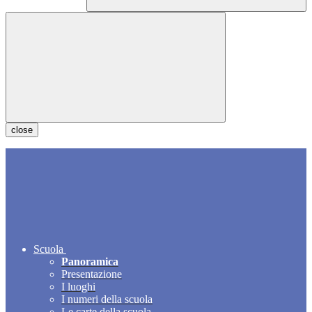
close
Scuola
Panoramica
Presentazione
I luoghi
I numeri della scuola
Le carte della scuola