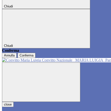
Chiudi
Chiudi
Conferma
Annulla
Conferma
Convitto Nazionale
MARIA LUIGIA
Pa
close