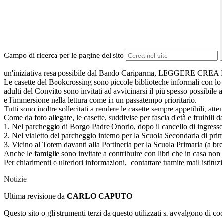
Campo di ricerca per le pagine del sito
un'iniziativa resa possibile dal Bando Cariparma, LEGGERE C
Le casette del Bookcrossing sono piccole biblioteche informali con lo sco
adulti del Convitto sono invitati ad avvicinarsi il più spesso possibile
e l'immersione nella lettura come in un passatempo prioritario.
Tutti sono inoltre sollecitati a rendere le casette sempre appetibili, a
Come da foto allegate, le casette, suddivise per fascia d'età e fruibili d
1. Nel parcheggio di Borgo Padre Onorio, dopo il cancello di ingress
2. Nel vialetto del parcheggio interno per la Scuola Secondaria di pri
3. Vicino al Totem davanti alla Portineria per la Scuola Primaria (a br
Anche le famiglie sono invitate a contribuire con libri che in casa non
Per chiarimenti o ulteriori informazioni, contattare tramite mail istit
Notizie
Ultima revisione da
CARLO CAPUTO
Questo sito o gli strumenti terzi da questo utilizzati si avvalgono di coo