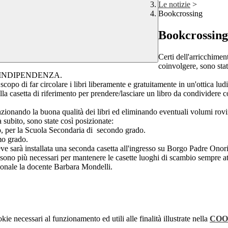
Le notizie
>
Bookcrossing
Bookcrossing
Certi dell'arricchimen
coinvolgere, sono state
REA INDIPENDENZA.
po di far circolare i libri liberamente e gratuitamente in un'ottica ludic
 alla casetta di riferimento per prendere/lasciare un libro da condividere
ttenzionando la buona qualità dei libri ed eliminando eventuali volumi rov
a subito, sono state così posizionate:
o, per la Scuola Secondaria di secondo grado.
mo grado.
eve sarà installata una seconda casetta all'ingresso su Borgo Padre Onori
 sono più necessari per mantenere le casette luoghi di scambio sempre at
uzionale la docente Barbara Mondelli.
kie necessari al funzionamento ed utili alle finalità illustrate nella
COO