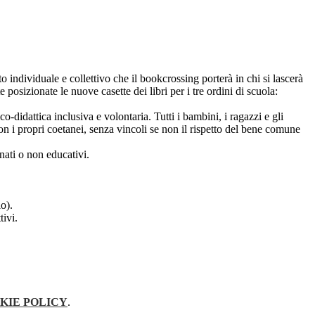
to individuale e collettivo che il bookcrossing porterà in chi si lascerà
 posizionate le nuove casette dei libri per i tre ordini di scuola:
o-didattica inclusiva e volontaria. Tutti i bambini, i ragazzi e gli
 con i propri coetanei, senza vincoli se non il rispetto del bene comune
inati o non educativi.
o).
tivi.
KIE POLICY
.