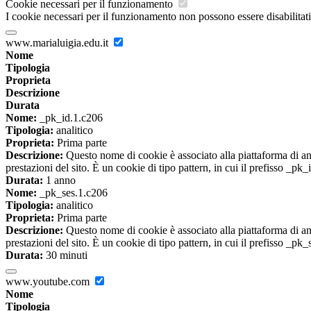
Cookie necessari per il funzionamento
I cookie necessari per il funzionamento non possono essere disabilitati.
www.marialuigia.edu.it
Nome
Tipologia
Proprieta
Descrizione
Durata
Nome:
_pk_id.1.c206
Tipologia:
analitico
Proprieta:
Prima parte
Descrizione:
Questo nome di cookie è associato alla piattaforma di ana
prestazioni del sito. È un cookie di tipo pattern, in cui il prefisso _pk
Durata:
1 anno
Nome:
_pk_ses.1.c206
Tipologia:
analitico
Proprieta:
Prima parte
Descrizione:
Questo nome di cookie è associato alla piattaforma di ana
prestazioni del sito. È un cookie di tipo pattern, in cui il prefisso _pk
Durata:
30 minuti
www.youtube.com
Nome
Tipologia