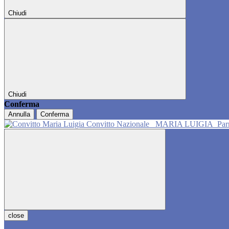
Chiudi
Chiudi
Conferma
Annulla
Conferma
Convitto Nazionale
MARIA LUIGIA
Pa
close