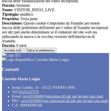
traccia delle visualizzazioni dei video incorporati.
Durata:
Sessione
Nome:
VISITOR_INFO1_LIVE
Tipologia:
analitico
Proprieta:
Terza parte
Descrizione:
Questo cookie è impostato da Youtube per tenere
traccia delle preferenze dell'utente per i video di Youtube incorporati
nei siti; può anche determinare se il visitatore del sito web sta
utilizzando la nuova o la vecchia versione dell'interfaccia di
Youtube.
Durata:
6 mesi
Accetta tutti
Salva le preferenze
Convitto Maria Luigia
Contatti
Convitto Maria Luigia
borgo Lalatta, 14 - 43121 PARMA (PR)
Tel:
0521237579
Email:
prvc010008@istruzione.it
Link per inviare una mail
PEC:
prvc010008@pec.istruzione.it
Link per inviare una mail
C.F.: 80006090346