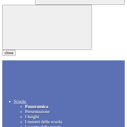
close
Scuola
Panoramica
Presentazione
I luoghi
I numeri della scuola
Le carte della scuola