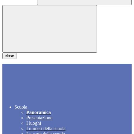
close
Scuola
Panoramica
Presentazione
I luoghi
I numeri della scuola
Le carte della scuola