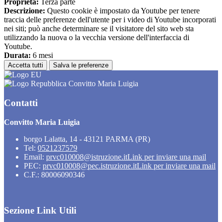
Proprieta:
Terza parte
Descrizione:
Questo cookie è impostato da Youtube per tenere
traccia delle preferenze dell'utente per i video di Youtube incorporati
nei siti; può anche determinare se il visitatore del sito web sta
utilizzando la nuova o la vecchia versione dell'interfaccia di
Youtube.
Durata:
6 mesi
Accetta tutti
Salva le preferenze
Convitto Maria Luigia
Contatti
Convitto Maria Luigia
borgo Lalatta, 14 - 43121 PARMA (PR)
Tel:
0521237579
Email:
prvc010008@istruzione.it
Link per inviare una mail
PEC:
prvc010008@pec.istruzione.it
Link per inviare una mail
C.F.: 80006090346
Sezione Link Utili