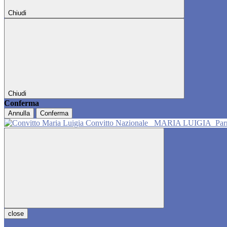
Chiudi
Chiudi
Conferma
Annulla
Conferma
Convitto Nazionale
MARIA LUIGIA
Pa
close