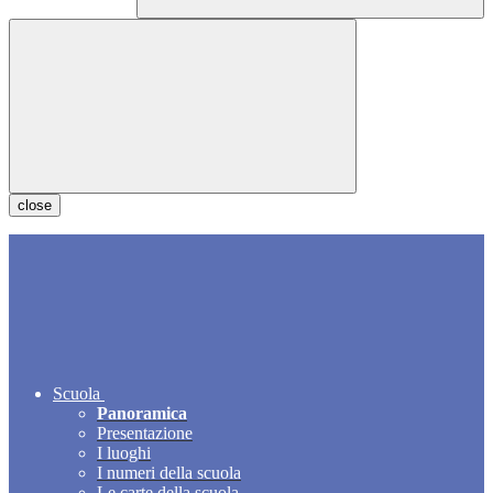
close
Scuola
Panoramica
Presentazione
I luoghi
I numeri della scuola
Le carte della scuola