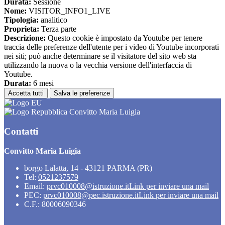
Durata:
Sessione
Nome:
VISITOR_INFO1_LIVE
Tipologia:
analitico
Proprieta:
Terza parte
Descrizione:
Questo cookie è impostato da Youtube per tenere
traccia delle preferenze dell'utente per i video di Youtube incorporati
nei siti; può anche determinare se il visitatore del sito web sta
utilizzando la nuova o la vecchia versione dell'interfaccia di
Youtube.
Durata:
6 mesi
Accetta tutti
Salva le preferenze
Convitto Maria Luigia
Contatti
Convitto Maria Luigia
borgo Lalatta, 14 - 43121 PARMA (PR)
Tel:
0521237579
Email:
prvc010008@istruzione.it
Link per inviare una mail
PEC:
prvc010008@pec.istruzione.it
Link per inviare una mail
C.F.: 80006090346