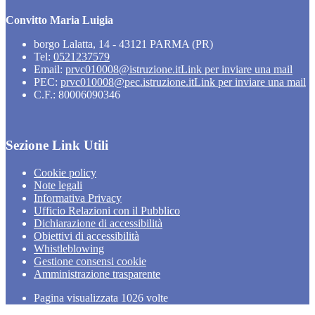
Convitto Maria Luigia
borgo Lalatta, 14 - 43121 PARMA (PR)
Tel:
0521237579
Email:
prvc010008@istruzione.it
Link per inviare una mail
PEC:
prvc010008@pec.istruzione.it
Link per inviare una mail
C.F.: 80006090346
Sezione Link Utili
Cookie policy
Note legali
Informativa Privacy
Ufficio Relazioni con il Pubblico
Dichiarazione di accessibilità
Obiettivi di accessibilità
Whistleblowing
Gestione consensi cookie
Amministrazione trasparente
Pagina visualizzata
1026
volte