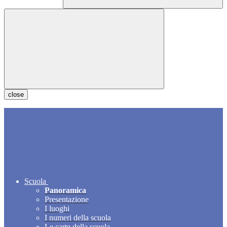
close
Scuola
Panoramica
Presentazione
I luoghi
I numeri della scuola
Le carte della scuola