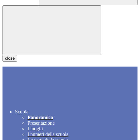
close
Scuola
Panoramica
Presentazione
I luoghi
I numeri della scuola
Le carte della scuola