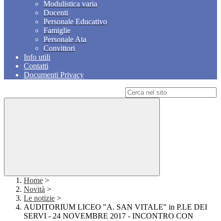
Modulistica varia
Docenti
Personale Educativo
Famiglie
Personale Ata
Convittori
Info utili
Contatti
Documenti Privacy
Campo di ricerca per le pagine del sito
Home
>
Novità
>
Le notizie
>
AUDITORIUM LICEO "A. SAN VITALE" in P.LE DEI
SERVI - 24 NOVEMBRE 2017 - INCONTRO CON