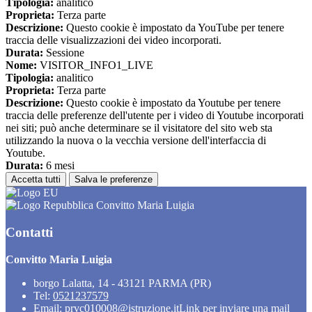
Tipologia:
analitico
Proprieta:
Terza parte
Descrizione:
Questo cookie è impostato da YouTube per tenere
traccia delle visualizzazioni dei video incorporati.
Durata:
Sessione
Nome:
VISITOR_INFO1_LIVE
Tipologia:
analitico
Proprieta:
Terza parte
Descrizione:
Questo cookie è impostato da Youtube per tenere
traccia delle preferenze dell'utente per i video di Youtube incorporati
nei siti; può anche determinare se il visitatore del sito web sta
utilizzando la nuova o la vecchia versione dell'interfaccia di
Youtube.
Durata:
6 mesi
Accetta tutti
Salva le preferenze
Convitto Maria Luigia
Contatti
Convitto Maria Luigia
borgo Lalatta, 14 - 43121 PARMA (PR)
Tel:
0521237579
Email:
prvc010008@istruzione.it
Link per inviare una mail