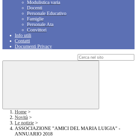
Modulistica varia
Docenti
Personale Educativo
Famiglie
Personale Ata
Convittori
Info utili
Contatti
Documenti Privacy
Campo di ricerca per le pagine del sito
Home
>
Novità
>
Le notizie
>
ASSOCIAZIONE "AMICI DEL MARIA LUIGIA" -
ANNUARIO 2018