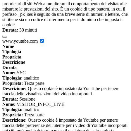
proprietari di siti Web a monitorare il comportamento dei visitatori e
misurare le prestazioni del sito. È un cookie di tipo pattern, in cui il
prefisso _pk_ses è seguito da una breve serie di numeri e lettere, che
si ritiene sia un codice di riferimento per il dominio che imposta il
cookie.
Durata:
30 minuti
www.youtube.com
Nome
Tipologia
Proprieta
Descrizione
Durata
Nome:
YSC
Tipologia:
analitico
Proprieta:
Terza parte
Descrizione:
Questo cookie è impostato da YouTube per tenere
traccia delle visualizzazioni dei video incorporati.
Durata:
Sessione
Nome:
VISITOR_INFO1_LIVE
Tipologia:
analitico
Proprieta:
Terza parte
Descrizione:
Questo cookie è impostato da Youtube per tenere
traccia delle preferenze dell'utente per i video di Youtube incorporati
nei siti; può anche determinare se il visitatore del sito web sta