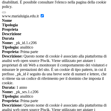
disabilitati. È possibile consultare l'elenco nella pagina della cookie
policy.
www.marialuigia.edu.it
Nome
Tipologia
Proprieta
Descrizione
Durata
Nome:
_pk_id.1.c206
Tipologia:
analitico
Proprieta:
Prima parte
Descrizione:
Questo nome di cookie è associato alla piattaforma di
analisi web open source Piwik. Viene utilizzato per aiutare i
proprietari di siti Web a monitorare il comportamento dei visitatori e
misurare le prestazioni del sito. È un cookie di tipo pattern, in cui il
prefisso _pk_id è seguito da una breve serie di numeri e lettere, che
si ritiene sia un codice di riferimento per il dominio che imposta il
cookie.
Durata:
1 anno
Nome:
_pk_ses.1.c206
Tipologia:
analitico
Proprieta:
Prima parte
Descrizione:
Questo nome di cookie è associato alla piattaforma di
analisi web open source Piwik. Viene utilizzato per aiutare i