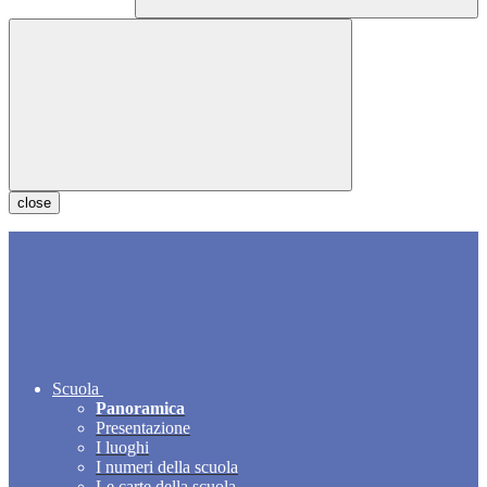
close
Scuola
Panoramica
Presentazione
I luoghi
I numeri della scuola
Le carte della scuola