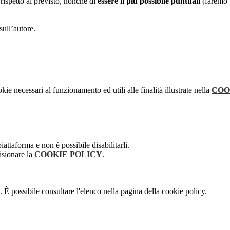
rispetto al previsto, nonché di
essere il più possibile puntuali
(faremo u
sull’autore.
kie necessari al funzionamento ed utili alle finalità illustrate nella
COO
attaforma e non è possibile disabilitarli.
isionare la
COOKIE POLICY
.
 È possibile consultare l'elenco nella pagina della cookie policy.