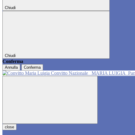
Chiudi
Chiudi
Conferma
Annulla
Conferma
Convitto Nazionale
MARIA LUIGIA
Pa
close