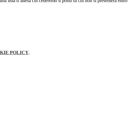
na lista d’attesa cui cederemo il posto di chi non si presenterà entro
KIE POLICY
.