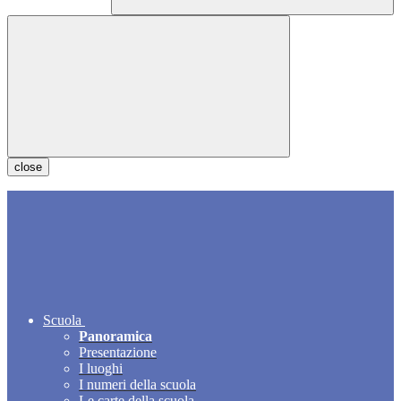
close
Scuola
Panoramica
Presentazione
I luoghi
I numeri della scuola
Le carte della scuola