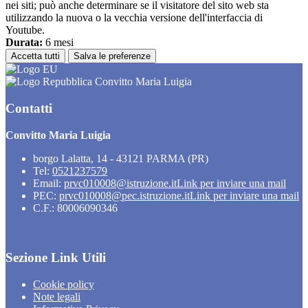
nei siti; può anche determinare se il visitatore del sito web sta
utilizzando la nuova o la vecchia versione dell'interfaccia di
Youtube.
Durata:
6 mesi
Accetta tutti
Salva le preferenze
Convitto Maria Luigia
Contatti
Convitto Maria Luigia
borgo Lalatta, 14 - 43121 PARMA (PR)
Tel:
0521237579
Email:
prvc010008@istruzione.it
Link per inviare una mail
PEC:
prvc010008@pec.istruzione.it
Link per inviare una mail
C.F.: 80006090346
Sezione Link Utili
Cookie policy
Note legali