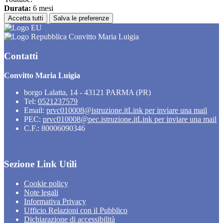
Durata:
6 mesi
Accetta tutti
Salva le preferenze
Convitto Maria Luigia
Contatti
Convitto Maria Luigia
borgo Lalatta, 14 - 43121 PARMA (PR)
Tel:
0521237579
Email:
prvc010008@istruzione.it
Link per inviare una mail
PEC:
prvc010008@pec.istruzione.it
Link per inviare una mail
C.F.: 80006090346
Sezione Link Utili
Cookie policy
Note legali
Informativa Privacy
Ufficio Relazioni con il Pubblico
Dichiarazione di accessibilità