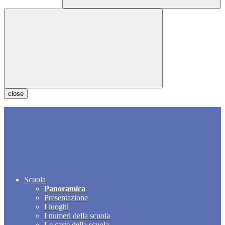
close
Scuola
Panoramica
Presentazione
I luoghi
I numeri della scuola
Le carte della scuola