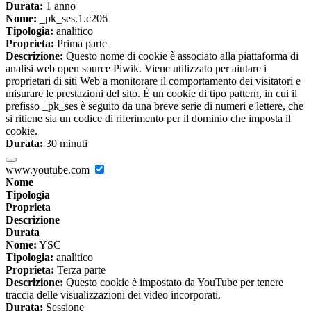
Durata:
1 anno
Nome:
_pk_ses.1.c206
Tipologia:
analitico
Proprieta:
Prima parte
Descrizione:
Questo nome di cookie è associato alla piattaforma di
analisi web open source Piwik. Viene utilizzato per aiutare i
proprietari di siti Web a monitorare il comportamento dei visitatori e
misurare le prestazioni del sito. È un cookie di tipo pattern, in cui il
prefisso _pk_ses è seguito da una breve serie di numeri e lettere, che
si ritiene sia un codice di riferimento per il dominio che imposta il
cookie.
Durata:
30 minuti
www.youtube.com
Nome
Tipologia
Proprieta
Descrizione
Durata
Nome:
YSC
Tipologia:
analitico
Proprieta:
Terza parte
Descrizione:
Questo cookie è impostato da YouTube per tenere
traccia delle visualizzazioni dei video incorporati.
Durata:
Sessione