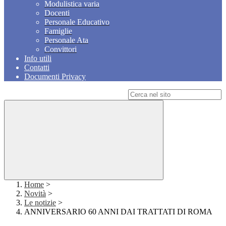
Modulistica varia
Docenti
Personale Educativo
Famiglie
Personale Ata
Convittori
Info utili
Contatti
Documenti Privacy
Campo di ricerca per le pagine del sito
Home
>
Novità
>
Le notizie
>
ANNIVERSARIO 60 ANNI DAI TRATTATI DI ROMA