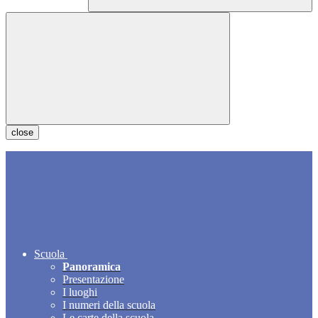
close
Scuola
Panoramica
Presentazione
I luoghi
I numeri della scuola
Le carte della scuola