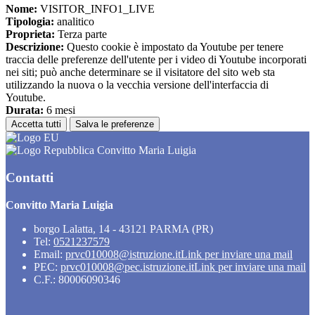
Nome:
VISITOR_INFO1_LIVE
Tipologia:
analitico
Proprieta:
Terza parte
Descrizione:
Questo cookie è impostato da Youtube per tenere
traccia delle preferenze dell'utente per i video di Youtube incorporati
nei siti; può anche determinare se il visitatore del sito web sta
utilizzando la nuova o la vecchia versione dell'interfaccia di
Youtube.
Durata:
6 mesi
Accetta tutti
Salva le preferenze
Convitto Maria Luigia
Contatti
Convitto Maria Luigia
borgo Lalatta, 14 - 43121 PARMA (PR)
Tel:
0521237579
Email:
prvc010008@istruzione.it
Link per inviare una mail
PEC:
prvc010008@pec.istruzione.it
Link per inviare una mail
C.F.: 80006090346