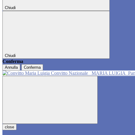
Chiudi
Chiudi
Conferma
Annulla
Conferma
Convitto Nazionale
MARIA LUIGIA
Pa
close