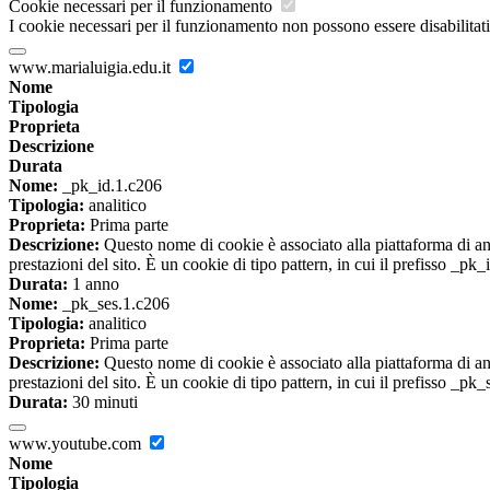
Cookie necessari per il funzionamento
I cookie necessari per il funzionamento non possono essere disabilitati.
www.marialuigia.edu.it
Nome
Tipologia
Proprieta
Descrizione
Durata
Nome:
_pk_id.1.c206
Tipologia:
analitico
Proprieta:
Prima parte
Descrizione:
Questo nome di cookie è associato alla piattaforma di ana
prestazioni del sito. È un cookie di tipo pattern, in cui il prefisso _pk
Durata:
1 anno
Nome:
_pk_ses.1.c206
Tipologia:
analitico
Proprieta:
Prima parte
Descrizione:
Questo nome di cookie è associato alla piattaforma di ana
prestazioni del sito. È un cookie di tipo pattern, in cui il prefisso _pk
Durata:
30 minuti
www.youtube.com
Nome
Tipologia