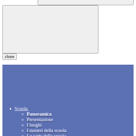
close
Scuola
Panoramica
Presentazione
I luoghi
I numeri della scuola
Le carte della scuola