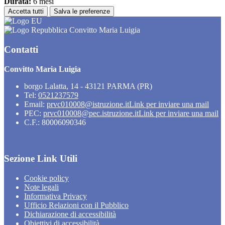
Durata:
6 mesi
Accetta tutti
Salva le preferenze
Convitto Maria Luigia
Contatti
Convitto Maria Luigia
borgo Lalatta, 14 - 43121 PARMA (PR)
Tel:
0521237579
Email:
prvc010008@istruzione.it
Link per inviare una mail
PEC:
prvc010008@pec.istruzione.it
Link per inviare una mail
C.F.: 80006090346
Sezione Link Utili
Cookie policy
Note legali
Informativa Privacy
Ufficio Relazioni con il Pubblico
Dichiarazione di accessibilità
Obiettivi di accessibilità