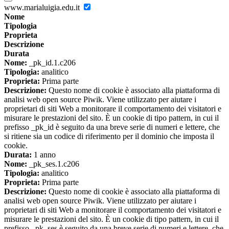
www.marialuigia.edu.it
Nome
Tipologia
Proprieta
Descrizione
Durata
Nome:
_pk_id.1.c206
Tipologia:
analitico
Proprieta:
Prima parte
Descrizione:
Questo nome di cookie è associato alla piattaforma di
analisi web open source Piwik. Viene utilizzato per aiutare i
proprietari di siti Web a monitorare il comportamento dei visitatori e
misurare le prestazioni del sito. È un cookie di tipo pattern, in cui il
prefisso _pk_id è seguito da una breve serie di numeri e lettere, che
si ritiene sia un codice di riferimento per il dominio che imposta il
cookie.
Durata:
1 anno
Nome:
_pk_ses.1.c206
Tipologia:
analitico
Proprieta:
Prima parte
Descrizione:
Questo nome di cookie è associato alla piattaforma di
analisi web open source Piwik. Viene utilizzato per aiutare i
proprietari di siti Web a monitorare il comportamento dei visitatori e
misurare le prestazioni del sito. È un cookie di tipo pattern, in cui il
prefisso _pk_ses è seguito da una breve serie di numeri e lettere, che