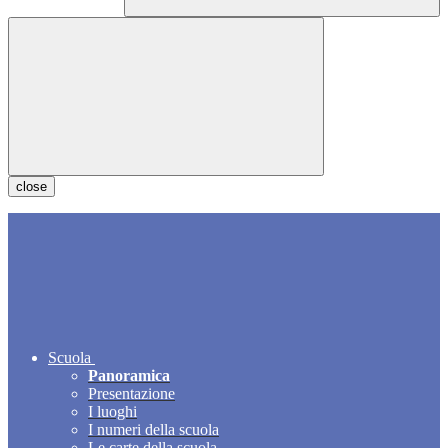
close
Scuola
Panoramica
Presentazione
I luoghi
I numeri della scuola
Le carte della scuola