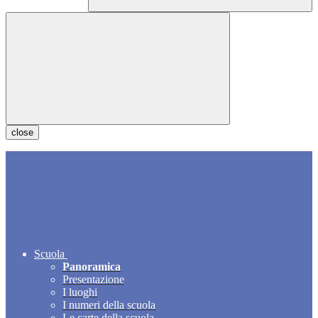
close
Scuola
Panoramica
Presentazione
I luoghi
I numeri della scuola
Le carte della scuola