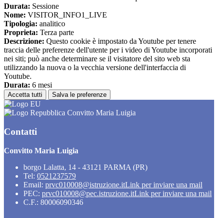
Durata:
Sessione
Nome:
VISITOR_INFO1_LIVE
Tipologia:
analitico
Proprieta:
Terza parte
Descrizione:
Questo cookie è impostato da Youtube per tenere
traccia delle preferenze dell'utente per i video di Youtube incorporati
nei siti; può anche determinare se il visitatore del sito web sta
utilizzando la nuova o la vecchia versione dell'interfaccia di
Youtube.
Durata:
6 mesi
Accetta tutti
Salva le preferenze
Convitto Maria Luigia
Contatti
Convitto Maria Luigia
borgo Lalatta, 14 - 43121 PARMA (PR)
Tel:
0521237579
Email:
prvc010008@istruzione.it
Link per inviare una mail
PEC:
prvc010008@pec.istruzione.it
Link per inviare una mail
C.F.: 80006090346