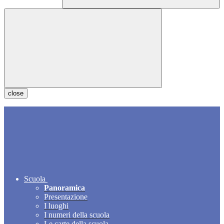
close
Scuola
Panoramica
Presentazione
I luoghi
I numeri della scuola
Le carte della scuola