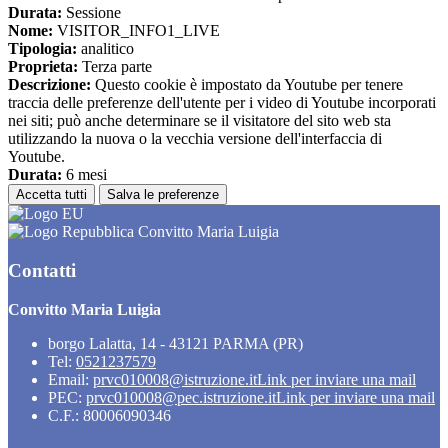
Durata:
Sessione
Nome:
VISITOR_INFO1_LIVE
Tipologia:
analitico
Proprieta:
Terza parte
Descrizione:
Questo cookie è impostato da Youtube per tenere
traccia delle preferenze dell'utente per i video di Youtube incorporati
nei siti; può anche determinare se il visitatore del sito web sta
utilizzando la nuova o la vecchia versione dell'interfaccia di
Youtube.
Durata:
6 mesi
Accetta tutti
Salva le preferenze
Convitto Maria Luigia
Contatti
Convitto Maria Luigia
borgo Lalatta, 14 - 43121 PARMA (PR)
Tel:
0521237579
Email:
prvc010008@istruzione.it
Link per inviare una mail
PEC:
prvc010008@pec.istruzione.it
Link per inviare una mail
C.F.: 80006090346