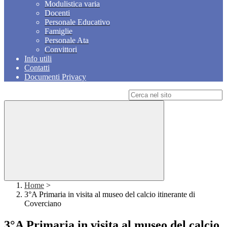
Modulistica varia
Docenti
Personale Educativo
Famiglie
Personale Ata
Convittori
Info utili
Contatti
Documenti Privacy
Campo di ricerca per le pagine del sito
Home
>
3°A Primaria in visita al museo del calcio itinerante di
Coverciano
3°A Primaria in visita al museo del calcio