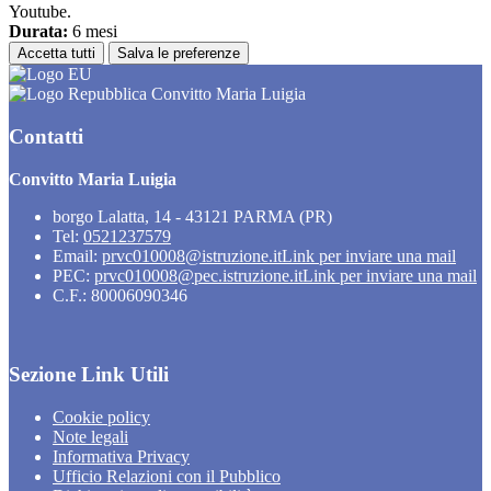
Youtube.
Durata:
6 mesi
Accetta tutti
Salva le preferenze
Convitto Maria Luigia
Contatti
Convitto Maria Luigia
borgo Lalatta, 14 - 43121 PARMA (PR)
Tel:
0521237579
Email:
prvc010008@istruzione.it
Link per inviare una mail
PEC:
prvc010008@pec.istruzione.it
Link per inviare una mail
C.F.: 80006090346
Sezione Link Utili
Cookie policy
Note legali
Informativa Privacy
Ufficio Relazioni con il Pubblico