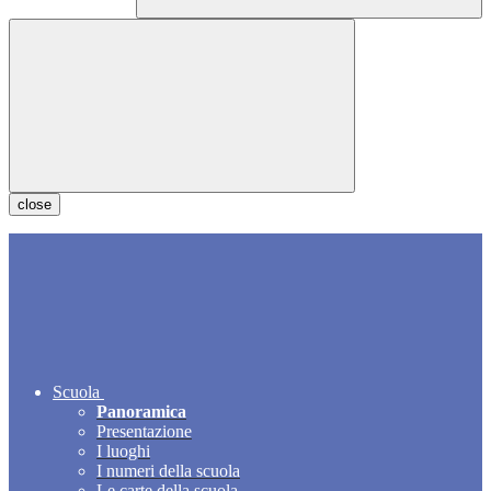
close
Scuola
Panoramica
Presentazione
I luoghi
I numeri della scuola
Le carte della scuola