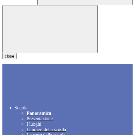
close
Scuola
Panoramica
Presentazione
I luoghi
I numeri della scuola
Le carte della scuola