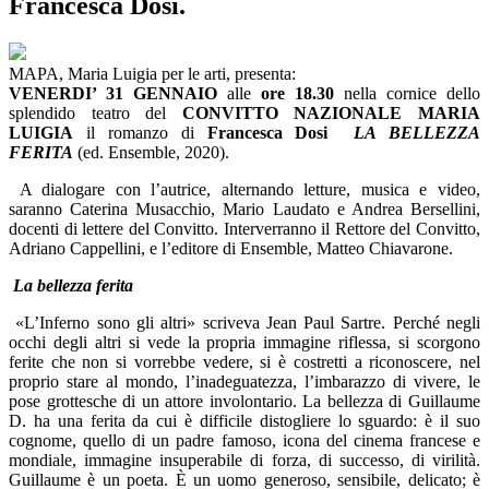
Francesca Dosi.
MAPA, Maria Luigia per le arti, presenta:
VENERDI’ 31 GENNAIO
alle
ore 18.30
nella cornice dello
splendido teatro del
CONVITTO NAZIONALE MARIA
LUIGIA
il romanzo di
Francesca Dosi
LA BELLEZZA
FERITA
(ed. Ensemble, 2020).
A dialogare con l’autrice, alternando letture, musica e video,
saranno Caterina Musacchio, Mario Laudato e Andrea Bersellini,
docenti di lettere del Convitto. Interverranno il Rettore del Convitto,
Adriano Cappellini, e l’editore di Ensemble, Matteo Chiavarone.
La bellezza ferita
«L’Inferno sono gli altri» scriveva Jean Paul Sartre. Perché negli
occhi degli altri si vede la propria immagine riflessa, si scorgono
ferite che non si vorrebbe vedere, si è costretti a riconoscere, nel
proprio stare al mondo, l’inadeguatezza, l’imbarazzo di vivere, le
pose grottesche di un attore involontario. La bellezza di Guillaume
D. ha una ferita da cui è difficile distogliere lo sguardo: è il suo
cognome, quello di un padre famoso, icona del cinema francese e
mondiale, immagine insuperabile di forza, di successo, di virilità.
Guillaume è un poeta. È un uomo generoso, sensibile, delicato; è