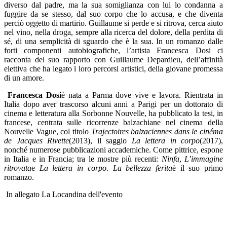
diverso dal padre, ma la sua somiglianza con lui lo condanna a
fuggire da se stesso, dal suo corpo che lo accusa, e che diventa
perciò oggetto di martirio. Guillaume si perde e si ritrova, cerca aiuto
nel vino, nella droga, sempre alla ricerca del dolore, della perdita di
sé, di una semplicità di sguardo che è la sua. In un romanzo dalle
forti componenti autobiografiche, l’artista Francesca Dosi ci
racconta del suo rapporto con Guillaume Depardieu, dell’affinità
elettiva che ha legato i loro percorsi artistici, della giovane promessa
di un amore.
Francesca Dosi
è nata a Parma dove vive e lavora. Rientrata in
Italia dopo aver trascorso alcuni anni a Parigi per un dottorato di
cinema e letteratura alla Sorbonne Nouvelle, ha pubblicato la tesi, in
francese, centrata sulle ricorrenze balzachiane nel cinema della
Nouvelle Vague, col titolo
Trajectoires balzaciennes dans le cinéma
de Jacques Rivette
(2013), il saggio
La lettera in corpo
(2017),
nonché numerose pubblicazioni accademiche. Come pittrice, espone
in Italia e in Francia; tra le mostre più recenti:
Ninfa
,
L’immagine
ritrovata
e
La lettera in corpo
.
La bellezza ferita
è il suo primo
romanzo.
In allegato La Locandina dell'evento