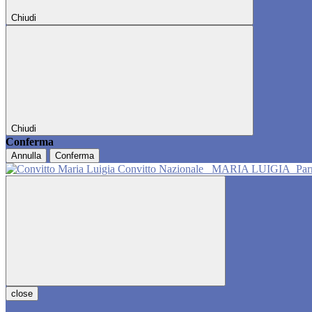
Chiudi
Chiudi
Conferma
Annulla
Conferma
Convitto Nazionale
MARIA LUIGIA
Pa
close