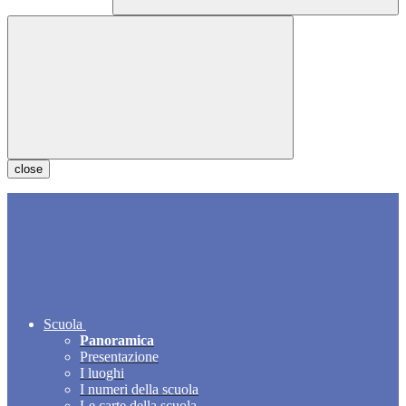
close
Scuola
Panoramica
Presentazione
I luoghi
I numeri della scuola
Le carte della scuola