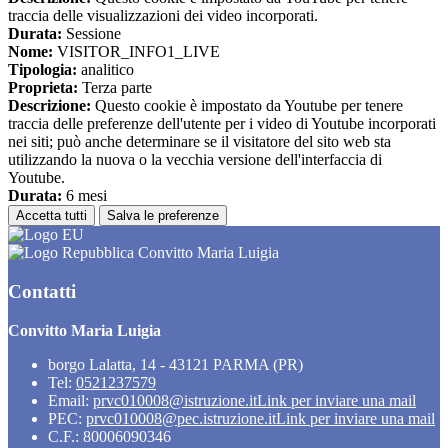
traccia delle visualizzazioni dei video incorporati.
Durata:
Sessione
Nome:
VISITOR_INFO1_LIVE
Tipologia:
analitico
Proprieta:
Terza parte
Descrizione:
Questo cookie è impostato da Youtube per tenere
traccia delle preferenze dell'utente per i video di Youtube incorporati
nei siti; può anche determinare se il visitatore del sito web sta
utilizzando la nuova o la vecchia versione dell'interfaccia di
Youtube.
Durata:
6 mesi
Accetta tutti
Salva le preferenze
Convitto Maria Luigia
Contatti
Convitto Maria Luigia
borgo Lalatta, 14 - 43121 PARMA (PR)
Tel:
0521237579
Email:
prvc010008@istruzione.it
Link per inviare una mail
PEC:
prvc010008@pec.istruzione.it
Link per inviare una mail
C.F.: 80006090346