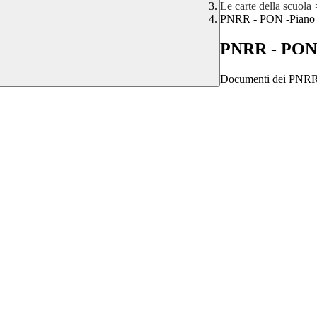
Le carte della scuola
PNRR - PON -Piano 
PNRR - PON 
Documenti dei PNR