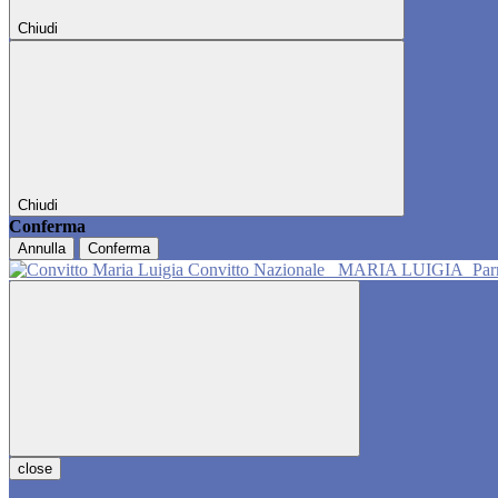
Chiudi
Chiudi
Conferma
Annulla
Conferma
Convitto Nazionale
MARIA LUIGIA
Pa
close