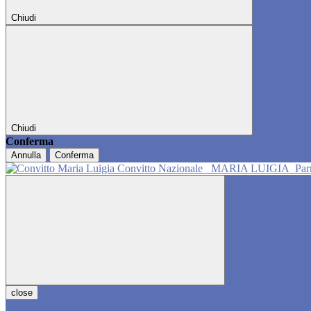
Chiudi
Chiudi
Conferma
Annulla
Conferma
Convitto Nazionale
MARIA LUIGIA
Pa
close