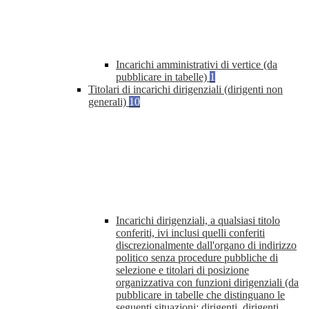
Incarichi amministrativi di vertice (da
pubblicare in tabelle)
1
Titolari di incarichi dirigenziali (dirigenti non
generali)
10
Incarichi dirigenziali, a qualsiasi titolo
conferiti, ivi inclusi quelli conferiti
discrezionalmente dall'organo di indirizzo
politico senza procedure pubbliche di
selezione e titolari di posizione
organizzativa con funzioni dirigenziali (da
pubblicare in tabelle che distinguano le
seguenti situazioni: dirigenti, dirigenti