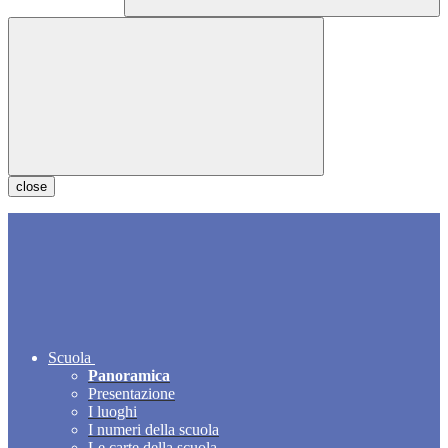
close
Scuola
Panoramica
Presentazione
I luoghi
I numeri della scuola
Le carte della scuola