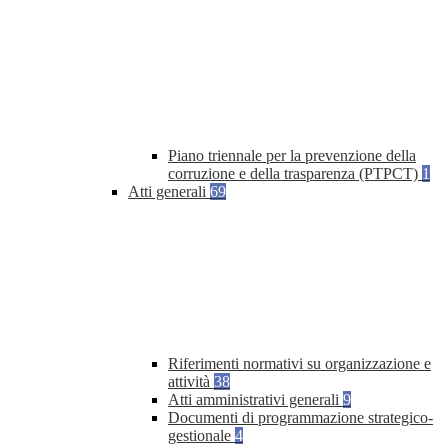
Piano triennale per la prevenzione della
corruzione e della trasparenza (PTPCT)
1
Atti generali
69
Riferimenti normativi su organizzazione e
attività
38
Atti amministrativi generali
9
Documenti di programmazione strategico-
gestionale
4