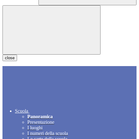
close
Scuola
Panoramica
Presentazione
I luoghi
I numeri della scuola
Le carte della scuola