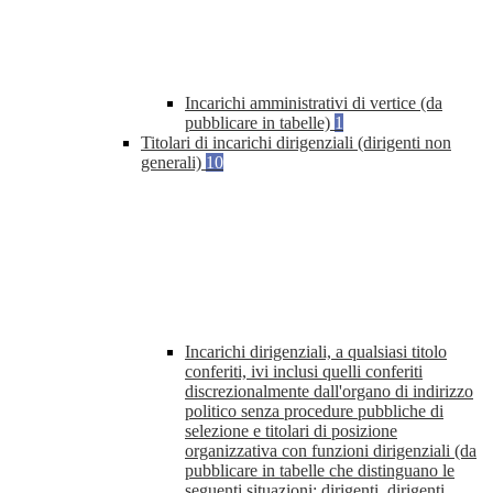
Incarichi amministrativi di vertice (da
pubblicare in tabelle)
1
Titolari di incarichi dirigenziali (dirigenti non
generali)
10
Incarichi dirigenziali, a qualsiasi titolo
conferiti, ivi inclusi quelli conferiti
discrezionalmente dall'organo di indirizzo
politico senza procedure pubbliche di
selezione e titolari di posizione
organizzativa con funzioni dirigenziali (da
pubblicare in tabelle che distinguano le
seguenti situazioni: dirigenti, dirigenti