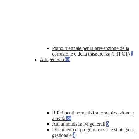
Piano triennale per la prevenzione della
corruzione e della trasparenza (PTPCT)
1
Atti generali
69
Riferimenti normativi su organizzazione e
attività
38
Atti amministrativi generali
9
Documenti di programmazione strategico-
gestionale
4