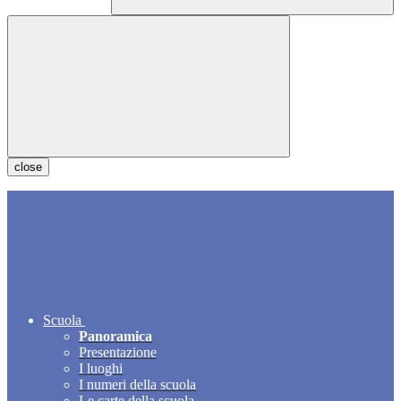
close
Scuola
Panoramica
Presentazione
I luoghi
I numeri della scuola
Le carte della scuola