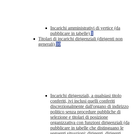
Incarichi amministrativi di vertice (da
pubblicare in tabelle)
1
Titolari di incarichi dirigenziali (dirigenti non
generali)
10
Incarichi dirigenziali, a qualsiasi titolo
conferiti, ivi inclusi quelli conferiti
discrezionalmente dall'organo di indirizzo
politico senza procedure pubbliche di
selezione e titolari di posizione
organizzativa con funzioni dirigenziali (da
pubblicare in tabelle che distinguano le
seguenti situazioni: dirigenti, dirigenti