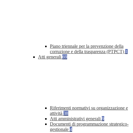
Piano triennale per la prevenzione della
corruzione e della trasparenza (PTPCT)
1
Atti generali
69
Riferimenti normativi su organizzazione e
attività
38
Atti amministrativi generali
9
Documenti di programmazione strategico-
gestionale
4