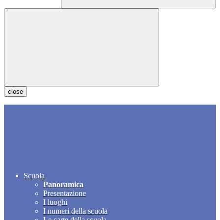
close
Scuola
Panoramica
Presentazione
I luoghi
I numeri della scuola
Le carte della scuola