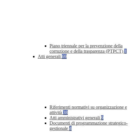
Piano triennale per la prevenzione della
corruzione e della trasparenza (PTPCT)
1
Atti generali
69
Riferimenti normativi su organizzazione e
attività
38
Atti amministrativi generali
9
Documenti di programmazione strategico-
gestionale
4