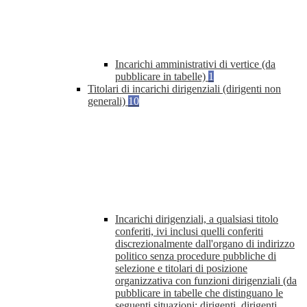
Incarichi amministrativi di vertice (da
pubblicare in tabelle)
1
Titolari di incarichi dirigenziali (dirigenti non
generali)
10
Incarichi dirigenziali, a qualsiasi titolo
conferiti, ivi inclusi quelli conferiti
discrezionalmente dall'organo di indirizzo
politico senza procedure pubbliche di
selezione e titolari di posizione
organizzativa con funzioni dirigenziali (da
pubblicare in tabelle che distinguano le
seguenti situazioni: dirigenti, dirigenti