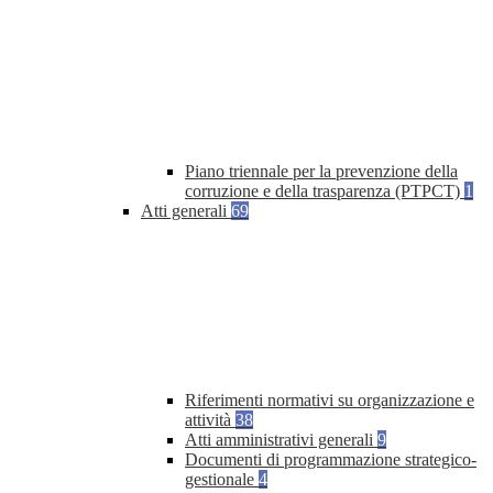
Piano triennale per la prevenzione della
corruzione e della trasparenza (PTPCT)
1
Atti generali
69
Riferimenti normativi su organizzazione e
attività
38
Atti amministrativi generali
9
Documenti di programmazione strategico-
gestionale
4