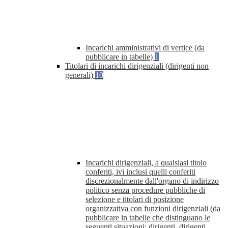
Incarichi amministrativi di vertice (da
pubblicare in tabelle)
1
Titolari di incarichi dirigenziali (dirigenti non
generali)
10
Incarichi dirigenziali, a qualsiasi titolo
conferiti, ivi inclusi quelli conferiti
discrezionalmente dall'organo di indirizzo
politico senza procedure pubbliche di
selezione e titolari di posizione
organizzativa con funzioni dirigenziali (da
pubblicare in tabelle che distinguano le
seguenti situazioni: dirigenti, dirigenti