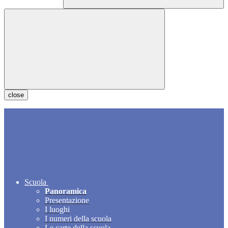
close
Scuola
Panoramica
Presentazione
I luoghi
I numeri della scuola
Le carte della scuola