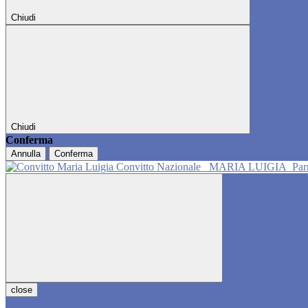
Chiudi
Chiudi
Conferma
Annulla
Conferma
Convitto Nazionale
MARIA LUIGIA
Pa
close