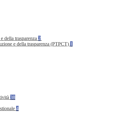
 e della trasparenza
2
rruzione e della trasparenza (PTPCT)
1
tività
38
stionale
4