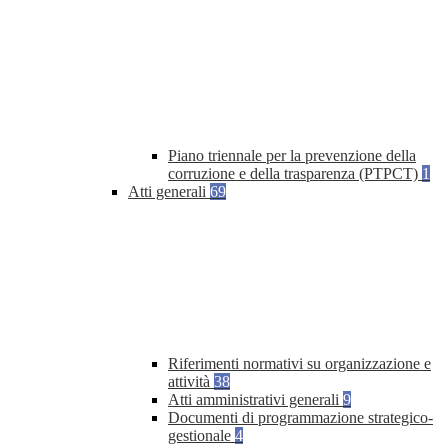
Piano triennale per la prevenzione della
corruzione e della trasparenza (PTPCT)
1
Atti generali
69
Riferimenti normativi su organizzazione e
attività
38
Atti amministrativi generali
9
Documenti di programmazione strategico-
gestionale
4