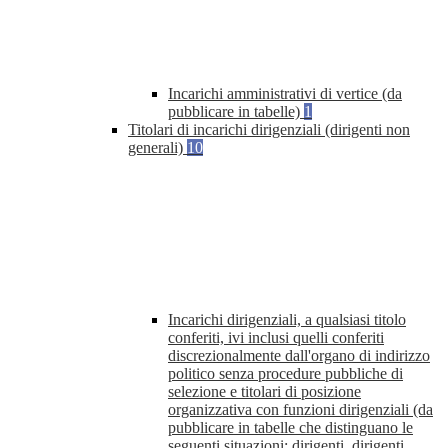
Incarichi amministrativi di vertice (da
pubblicare in tabelle)
1
Titolari di incarichi dirigenziali (dirigenti non
generali)
10
Incarichi dirigenziali, a qualsiasi titolo
conferiti, ivi inclusi quelli conferiti
discrezionalmente dall'organo di indirizzo
politico senza procedure pubbliche di
selezione e titolari di posizione
organizzativa con funzioni dirigenziali (da
pubblicare in tabelle che distinguano le
seguenti situazioni: dirigenti, dirigenti