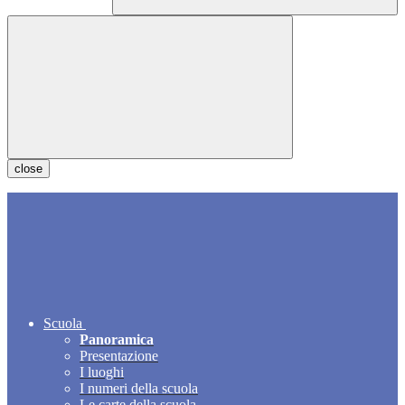
close
Scuola
Panoramica
Presentazione
I luoghi
I numeri della scuola
Le carte della scuola