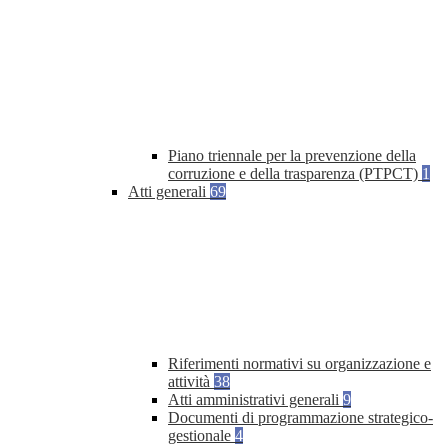
Piano triennale per la prevenzione della
corruzione e della trasparenza (PTPCT)
1
Atti generali
69
Riferimenti normativi su organizzazione e
attività
38
Atti amministrativi generali
9
Documenti di programmazione strategico-
gestionale
4