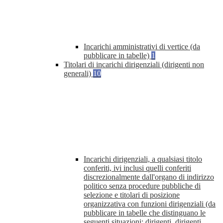
Incarichi amministrativi di vertice (da
pubblicare in tabelle)
1
Titolari di incarichi dirigenziali (dirigenti non
generali)
10
Incarichi dirigenziali, a qualsiasi titolo
conferiti, ivi inclusi quelli conferiti
discrezionalmente dall'organo di indirizzo
politico senza procedure pubbliche di
selezione e titolari di posizione
organizzativa con funzioni dirigenziali (da
pubblicare in tabelle che distinguano le
seguenti situazioni: dirigenti, dirigenti