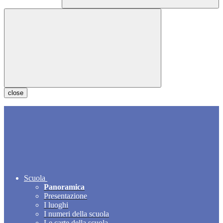
close
Scuola
Panoramica
Presentazione
I luoghi
I numeri della scuola
Le carte della scuola