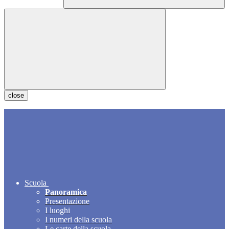
close
Scuola
Panoramica
Presentazione
I luoghi
I numeri della scuola
Le carte della scuola