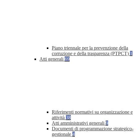
Piano triennale per la prevenzione della
corruzione e della trasparenza (PTPCT)
1
Atti generali
69
Riferimenti normativi su organizzazione e
attività
38
Atti amministrativi generali
9
Documenti di programmazione strategico-
gestionale
4