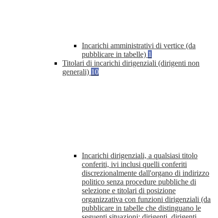
Incarichi amministrativi di vertice (da
pubblicare in tabelle)
1
Titolari di incarichi dirigenziali (dirigenti non
generali)
10
Incarichi dirigenziali, a qualsiasi titolo
conferiti, ivi inclusi quelli conferiti
discrezionalmente dall'organo di indirizzo
politico senza procedure pubbliche di
selezione e titolari di posizione
organizzativa con funzioni dirigenziali (da
pubblicare in tabelle che distinguano le
seguenti situazioni: dirigenti, dirigenti