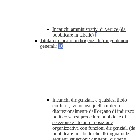
Incarichi amministrativi di vertice (da
pubblicare in tabelle)
1
Titolari di incarichi dirigenziali (dirigenti non
generali)
10
Incarichi dirigenziali, a qualsiasi titolo
conferiti, ivi inclusi quelli conferiti
discrezionalmente dall'organo di indirizzo
politico senza procedure pubbliche di
selezione e titolari di posizione
organizzativa con funzioni dirigenziali (da
pubblicare in tabelle che distinguano le
seguenti situazioni: dirigenti, dirigenti