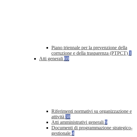
Piano triennale per la prevenzione della
corruzione e della trasparenza (PTPCT)
1
Atti generali
69
Riferimenti normativi su organizzazione e
attività
38
Atti amministrativi generali
9
Documenti di programmazione strategico-
gestionale
4