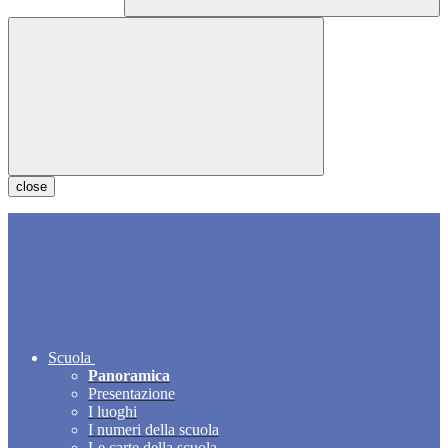
close
Scuola
Panoramica
Presentazione
I luoghi
I numeri della scuola
Le carte della scuola