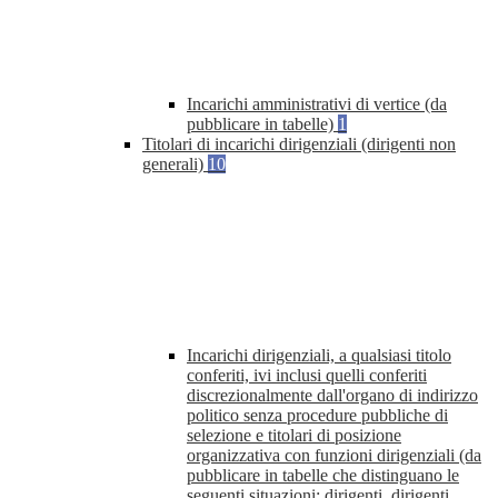
Incarichi amministrativi di vertice (da
pubblicare in tabelle)
1
Titolari di incarichi dirigenziali (dirigenti non
generali)
10
Incarichi dirigenziali, a qualsiasi titolo
conferiti, ivi inclusi quelli conferiti
discrezionalmente dall'organo di indirizzo
politico senza procedure pubbliche di
selezione e titolari di posizione
organizzativa con funzioni dirigenziali (da
pubblicare in tabelle che distinguano le
seguenti situazioni: dirigenti, dirigenti