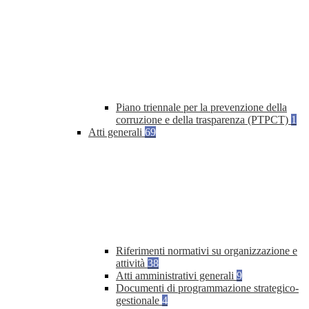
Piano triennale per la prevenzione della
corruzione e della trasparenza (PTPCT)
1
Atti generali
69
Riferimenti normativi su organizzazione e
attività
38
Atti amministrativi generali
9
Documenti di programmazione strategico-
gestionale
4