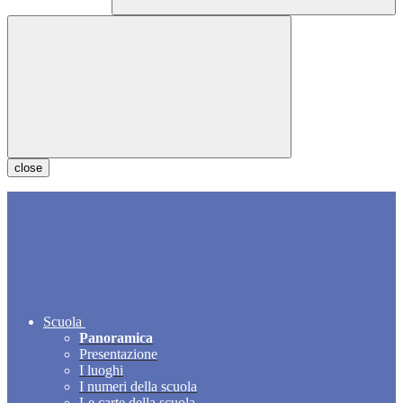
close
Scuola
Panoramica
Presentazione
I luoghi
I numeri della scuola
Le carte della scuola