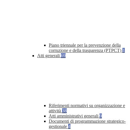
Piano triennale per la prevenzione della
corruzione e della trasparenza (PTPCT)
1
Atti generali
69
Riferimenti normativi su organizzazione e
attività
38
Atti amministrativi generali
9
Documenti di programmazione strategico-
gestionale
4