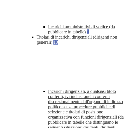
Incarichi amministrativi di vertice (da
pubblicare in tabelle)
1
Titolari di incarichi dirigenziali (dirigenti non
generali)
10
Incarichi dirigenziali, a qualsiasi titolo
conferiti, ivi inclusi quelli conferiti
discrezionalmente dall'organo di indirizzo
politico senza procedure pubbliche di
selezione e titolari di posizione
organizzativa con funzioni dirigenziali (da
pubblicare in tabelle che distinguano le
seguenti situazioni: dirigenti, dirigenti