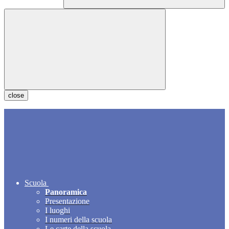
close
Scuola
Panoramica
Presentazione
I luoghi
I numeri della scuola
Le carte della scuola